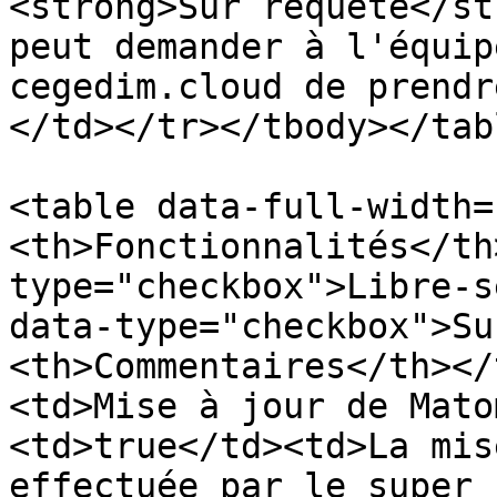
<strong>Sur requête</st
peut demander à l'équip
cegedim.cloud de prendr
</td></tr></tbody></tabl
<table data-full-width=
<th>Fonctionnalités</th
type="checkbox">Libre-s
data-type="checkbox">Su
<th>Commentaires</th></
<td>Mise à jour de Mato
<td>true</td><td>La mis
effectuée par le super 