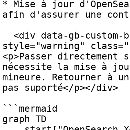
* Mise à jour d'OpenSea
afin d'assurer une cont
  <div data-gb-custom-block data-tag="hint" data-
style="warning" class="
<p>Passer directement s
nécessite la mise à jou
mineure. Retourner à un
pas suporté</p></div>

```mermaid

graph TD

    start["OpenSearch X<br/>Debian X"] --> 