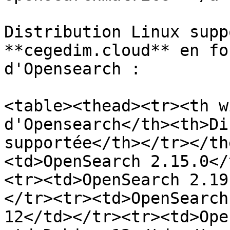
Distribution Linux supp
**cegedim.cloud** en fo
d'Opensearch :

<table><thead><tr><th w
d'Opensearch</th><th>Di
supportée</th></tr></th
<td>OpenSearch 2.15.0</
<tr><td>OpenSearch 2.19
</tr><tr><td>OpenSearch
12</td></tr><tr><td>Ope