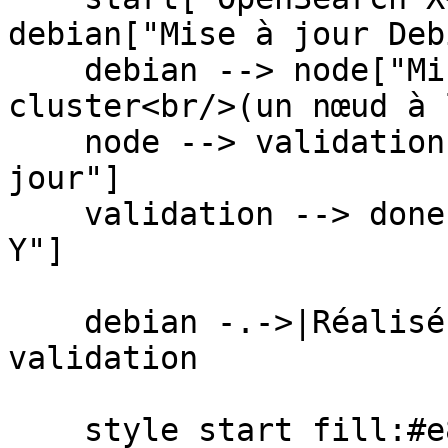
debian["Mise à jour Deb
    debian --> node["Mise à jour des nœuds du 
cluster<br/>(un nœud à 
    node --> validation["Validation post mise à 
jour"]

    validation --> done["OpenSearch Y<br/>Debian 
Y"]

    debian -.->|Réalisé en self-service| 
validation

    style start fill:#e8e8e8,stroke:#000,stroke-