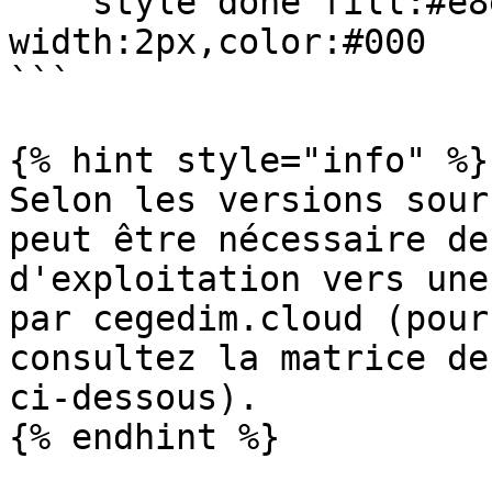
    style done fill:#e8e8e8,stroke:#000,stroke-
width:2px,color:#000

```

{% hint style="info" %}

Selon les versions sour
peut être nécessaire de
d'exploitation vers une
par cegedim.cloud (pour
consultez la matrice de
ci-dessous).

{% endhint %}
