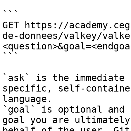
```

GET https://academy.ceg
de-donnees/valkey/valke
<question>&goal=<endgoal
```

`ask` is the immediate 
specific, self-containe
language.

`goal` is optional and 
goal you are ultimately
behalf of the user. Git