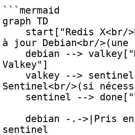
```mermaid

graph TD

    start["Redis X<br/>Debian X"] --> debian["Mise 
à jour Debian<br/>(une 
    debian --> valkey["Mise à jour de Redis vers 
Valkey"]

    valkey --> sentinel["Mise à jour de l'agent 
Sentinel<br/>(si nécess
    sentinel --> done["Valkey Y<br/>Debian Y"]

    debian -.->|Pris en charge par cegedim.cloud| 
sentinel
