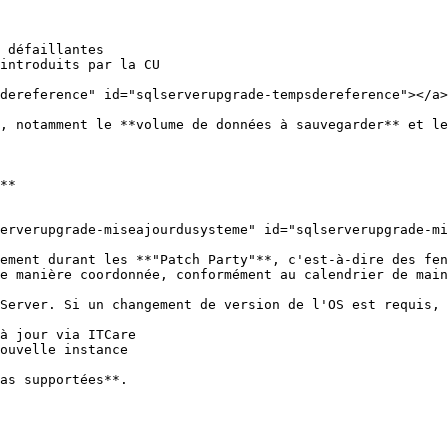
 défaillantes

introduits par la CU

dereference" id="sqlserverupgrade-tempsdereference"></a>

, notamment le **volume de données à sauvegarder** et le
**

erverupgrade-miseajourdusysteme" id="sqlserverupgrade-mi
ement durant les **"Patch Party"**, c'est-à-dire des fen
e manière coordonnée, conformément au calendrier de main
Server. Si un changement de version de l'OS est requis, 
à jour via ITCare

ouvelle instance

as supportées**.
