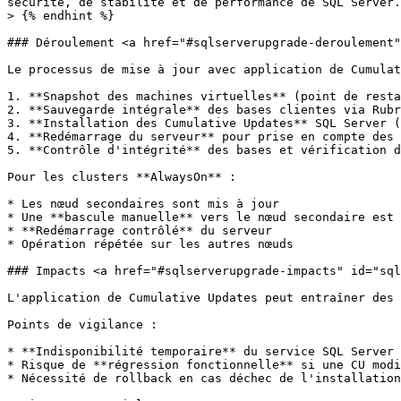
sécurité, de stabilité et de performance de SQL Server.

> {% endhint %}

### Déroulement <a href="#sqlserverupgrade-deroulement"
Le processus de mise à jour avec application de Cumulat
1. **Snapshot des machines virtuelles** (point de resta
2. **Sauvegarde intégrale** des bases clientes via Rubr
3. **Installation des Cumulative Updates** SQL Server (
4. **Redémarrage du serveur** pour prise en compte des 
5. **Contrôle d'intégrité** des bases et vérification d
Pour les clusters **AlwaysOn** :

* Les nœud secondaires sont mis à jour

* Une **bascule manuelle** vers le nœud secondaire est 
* **Redémarrage contrôlé** du serveur

* Opération répétée sur les autres nœuds

### Impacts <a href="#sqlserverupgrade-impacts" id="sql
L'application de Cumulative Updates peut entraîner des 
Points de vigilance :

* **Indisponibilité temporaire** du service SQL Server 
* Risque de **régression fonctionnelle** si une CU modi
* Nécessité de rollback en cas déchec de l'installation
