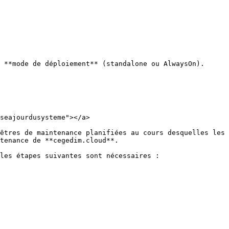
 **mode de déploiement** (standalone ou AlwaysOn).

seajourdusysteme"></a>

êtres de maintenance planifiées au cours desquelles les 
tenance de **cegedim.cloud**.

les étapes suivantes sont nécessaires :
