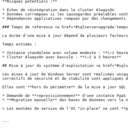
**Risques potentiels :**

* Échec de réintégration dans le cluster AlwaysOn

* Données corrompues si les sauvegardes préalables sont
* Dépendances applicatives rompues par des changements 
### Temps de référence <a href="#sqlserverupgrade-temps
La durée d'une mise à jour dépend de plusieurs facteurs
Temps estimés :

* Instance standalone avec volume modeste : **\~1 heure
* Cluster AlwaysOn avec bascule : **\~2 à 3 heures**

## Mise à jour du système d'exploitation <a href="#sqls
Les mises à jour de Windows Server sont réalisées uniqu
correctifs de sécurité et de stabilité sont appliqués d
Elles sont **hors du périmètre** de la mise à jour SQL 
* Demande de **reprovisionnement** d'une instance PaaS 
* **Migration manuelle** des bases de données vers la n
> Les montées de version de l'OS "in-place" ne sont **p
---
