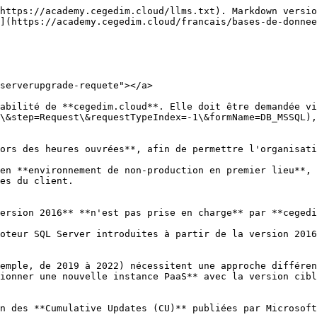
https://academy.cegedim.cloud/llms.txt). Markdown versio
](https://academy.cegedim.cloud/francais/bases-de-donnee
serverupgrade-requete"></a>

abilité de **cegedim.cloud**. Elle doit être demandée vi
\&step=Request\&requestTypeIndex=-1\&formName=DB_MSSQL),
ors des heures ouvrées**, afin de permettre l'organisati
en **environnement de non-production en premier lieu**, 
es du client.

ersion 2016** **n'est pas prise en charge** par **cegedi
oteur SQL Server introduites à partir de la version 2016
emple, de 2019 à 2022) nécessitent une approche différen
ionner une nouvelle instance PaaS** avec la version cibl
n des **Cumulative Updates (CU)** publiées par Microsoft