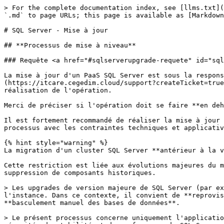
> For the complete documentation index, see [llms.txt](
`.md` to page URLs; this page is available as [Markdown
# SQL Server - Mise à jour

## **Processus de mise à niveau**

### Requête <a href="#sqlserverupgrade-requete" id="sql
La mise à jour d'un PaaS SQL Server est sous la respons
(https://itcare.cegedim.cloud/support?createTicket=true
réalisation de l'opération.

Merci de préciser si l'opération doit se faire **en deh
Il est fortement recommandé de réaliser la mise à jour 
processus avec les contraintes techniques et applicativ
{% hint style="warning" %}

La migration d'un cluster SQL Server **antérieur à la v
Cette restriction est liée aux évolutions majeures du m
suppression de composants historiques.

> Les upgrades de version majeure de SQL Server (par ex
l'instance. Dans ce contexte, il convient de **reprovis
**basculement manuel des bases de données**.

> Le présent processus concerne uniquement l'applicatio